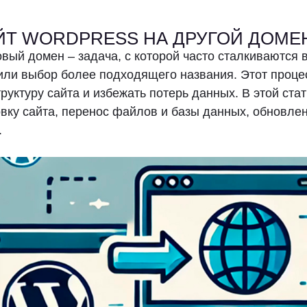
Блог
ЙТ WORDPRESS НА ДРУГОЙ ДОМЕ
Контакты
овый домен – задача, с которой часто сталкиваются
+7 (919) 130-62-02
info@inside46.ru
 или выбор более подходящего названия. Этот проце
труктуру сайта и избежать потерь данных. В этой ст
вку сайта, перенос файлов и базы данных, обновлен
.